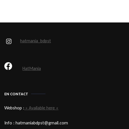
hatmania_bdpst
HatMania
EN CONTACT
Webshop :
» Available here «
Info : hatmaniabdpst@gmail.com