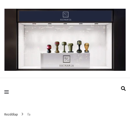
HatMania.hu BDPST
Kezdőlap
fa