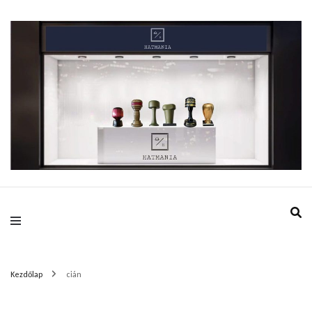
HatMania.hu BDPST
Kezdőlap
cián