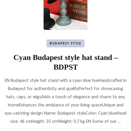
BUDAPEST STYLE
Cyan Budapest style hat stand –
BDPST
EN Budapest style hat stand with a cyan-blue hueHandcrafted in
Budapest for authenticity and qualityPerfect for showcasing
hats, caps, or wigsAdds a touch of elegance and charm to any
homeEnhances the ambiance of your living spaceUnique and
eye-catching design Name: Budapest styleColor: Cyan blueHead
size: 46 cmHeight: 35 cmWeight: 0,7 kg EN Some of our …